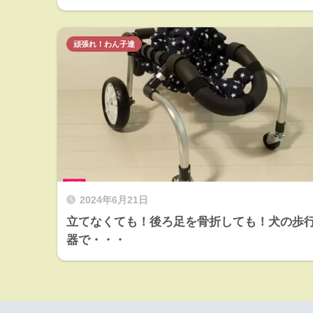
頑張れ！わん子達
2024年6月21日
立てなくても！後ろ足を骨折しても！犬の歩
器で・・・