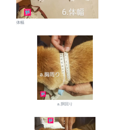
体幅
a.胴回り