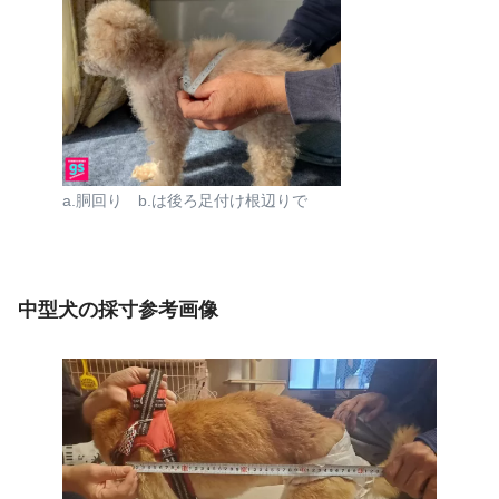
a.胴回り b.は後ろ足付け根辺りで
中型犬の採寸参考画像