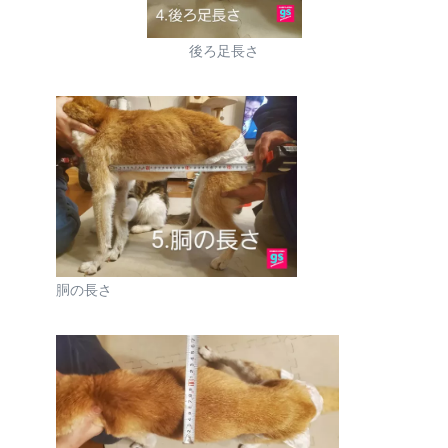
後ろ足長さ
胴の長さ